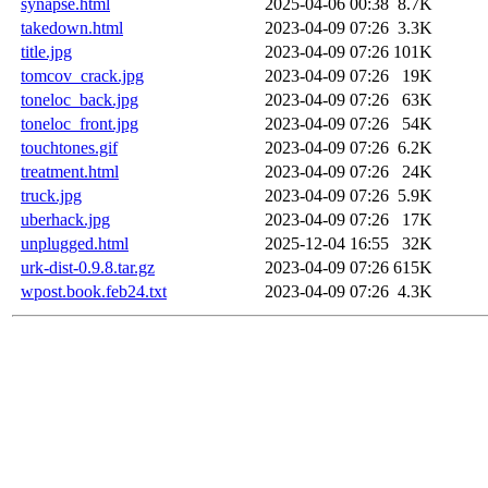
synapse.html
2025-04-06 00:38
8.7K
takedown.html
2023-04-09 07:26
3.3K
title.jpg
2023-04-09 07:26
101K
tomcov_crack.jpg
2023-04-09 07:26
19K
toneloc_back.jpg
2023-04-09 07:26
63K
toneloc_front.jpg
2023-04-09 07:26
54K
touchtones.gif
2023-04-09 07:26
6.2K
treatment.html
2023-04-09 07:26
24K
truck.jpg
2023-04-09 07:26
5.9K
uberhack.jpg
2023-04-09 07:26
17K
unplugged.html
2025-12-04 16:55
32K
urk-dist-0.9.8.tar.gz
2023-04-09 07:26
615K
wpost.book.feb24.txt
2023-04-09 07:26
4.3K