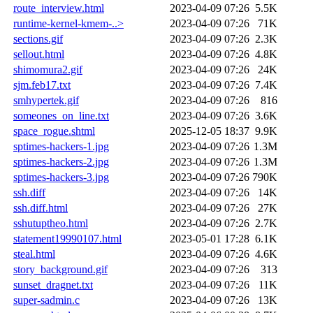
route_interview.html
2023-04-09 07:26
5.5K
runtime-kernel-kmem-..>
2023-04-09 07:26
71K
sections.gif
2023-04-09 07:26
2.3K
sellout.html
2023-04-09 07:26
4.8K
shimomura2.gif
2023-04-09 07:26
24K
sjm.feb17.txt
2023-04-09 07:26
7.4K
smhypertek.gif
2023-04-09 07:26
816
someones_on_line.txt
2023-04-09 07:26
3.6K
space_rogue.shtml
2025-12-05 18:37
9.9K
sptimes-hackers-1.jpg
2023-04-09 07:26
1.3M
sptimes-hackers-2.jpg
2023-04-09 07:26
1.3M
sptimes-hackers-3.jpg
2023-04-09 07:26
790K
ssh.diff
2023-04-09 07:26
14K
ssh.diff.html
2023-04-09 07:26
27K
sshutuptheo.html
2023-04-09 07:26
2.7K
statement19990107.html
2023-05-01 17:28
6.1K
steal.html
2023-04-09 07:26
4.6K
story_background.gif
2023-04-09 07:26
313
sunset_dragnet.txt
2023-04-09 07:26
11K
super-sadmin.c
2023-04-09 07:26
13K