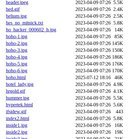
header.jpeg
2023-04-09 07:26
5.5K
hed.gif
2023-04-09 07:26
2.4K
helium.jpg
2023-04-09 07:26
2.5K
hes_no_mitnick.txt
2023-04-09 07:26
5.8K
ho_hacker_000602_h.jpg
2023-04-09 07:26
14K
hoho-1.jpg
2023-04-09 07:26
85K
hoho-2.jpg
2023-04-09 07:26
145K
hoho-3.jpg
2023-04-09 07:26
150K
hoho-4.jpg
2023-04-09 07:26
186K
hoho-5.jpg
2023-04-09 07:26
176K
hoho-6.jpg
2023-04-09 07:26
170K
hoho.html
2025-07-12 18:16
46K
hotel_lady.jpg
2023-04-09 07:26
4.9K
hrgold.gif
2023-04-09 07:26
4.1K
hummer.jpg
2023-04-09 07:26
5.5K
hypertek.html
2023-04-09 07:26
5.6K
ifsidew.gif
2023-04-09 07:26
443
index2.html
2023-04-09 07:26
5.8K
inside1.jpg
2023-04-09 07:26
16K
inside2.jpg
2023-04-09 07:26
19K
inside3.jpg
2023-04-09 07:26
21K