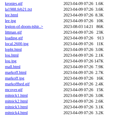
kronies.gif
2023-04-09 07:26
1.6K
la1988.feb21.txt
2023-04-09 07:26
3.6K
lee.html
2023-04-09 07:26
8.3K
lee.jpg
2023-04-09 07:26
10K
legion-of-doom-tshir..>
2023-08-03 14:21
86K
littman.gif
2023-04-09 07:26
23K
loading.gif
2023-04-09 07:26
913
local.2600.jpg
2023-04-09 07:26
11K
lopht.html
2023-04-09 07:26
3.0K
lou.html
2023-04-09 07:26
2.1K
lou.jpg
2023-04-09 07:26
147K
mall.html
2023-04-09 07:26
7.9K
markoff.html
2023-04-09 07:26
2.7K
markoff.jpg
2023-04-09 07:26
16K
markoffhed.gif
2023-04-09 07:26
2.4K
mcover.gif
2023-04-09 07:26
15K
mitnick1.html
2023-04-09 07:26
3.0K
mitnick2.html
2023-04-09 07:26
2.6K
mitnick3.html
2023-04-09 07:26
3.1K
mitnick4.html
2023-04-09 07:26
3.2K