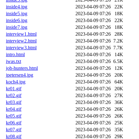
inside4.jpg
2023-04-09 07:26
22K
inside5.jpg
2023-04-09 07:26
18K
inside6.jpg
2023-04-09 07:26
22K
inside7.jpg
2023-04-09 07:26
18K
interview1.html
2023-04-09 07:26
28K
interview2.html
2023-04-09 07:26
7.2K
interview3.html
2023-04-09 07:26
7.7K
intro.html
2023-04-09 07:26
14K
iwas.txt
2023-04-09 07:26
6.5K
job-hunters.html
2023-04-09 07:26
12K
jpetersen4.jpg
2023-04-09 07:26
20K
koch4.jpg
2023-04-09 07:26
64K
kr01.gif
2023-04-09 07:26
20K
kr02.gif
2023-04-09 07:26
27K
kr03.gif
2023-04-09 07:26
36K
kr04.gif
2023-04-09 07:26
26K
kr05.gif
2023-04-09 07:26
26K
kr06.gif
2023-04-09 07:26
25K
kr07.gif
2023-04-09 07:26
35K
kr08.gif
2023-04-09 07:26
29K