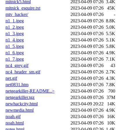
mitnick5.html
2023-04-09 07:26
3.4K
mitnick_esquire.txt
2023-04-09 07:26
45K
mtv_hacker/
2023-04-09 07:26
-
n1_1.jpeg
2023-04-09 07:26
8.8K
n1_2.jpeg
2023-04-09 07:26
5.0K
n1_3.jpeg
2023-04-09 07:26
5.5K
n1_4.jpeg
2023-04-09 07:26
5.1K
n1_5.jpeg
2023-04-09 07:26
5.8K
n1_6.jpeg
2023-04-09 07:26
4.9K
n1_7.jpeg
2023-04-09 07:26
7.1K
nc4_grey.gif
2023-04-09 07:26
43
nc4_header_sm.gif
2023-04-09 07:26
2.7K
net.gif
2023-04-09 07:26
4.3K
net0831.htm
2023-04-09 07:26
7.8K
netgearkiller-README..>
2023-04-09 07:26
700
netgearkiller.tgz
2023-04-09 07:26
37M
newhackcity.html
2023-04-09 20:22
14K
newmedia.html
2023-04-09 07:26
4.9K
noah.gif
2023-04-09 07:26
16K
noah.html
2023-04-09 07:26
10K
notes.html
2023-04-09 07:26
1.4K