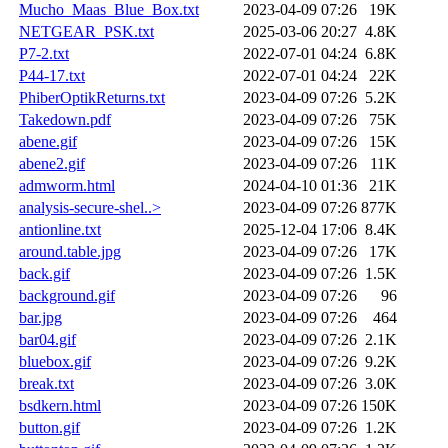
Mucho_Maas_Blue_Box.txt
2023-04-09 07:26
19K
NETGEAR_PSK.txt
2025-03-06 20:27
4.8K
P7-2.txt
2022-07-01 04:24
6.8K
P44-17.txt
2022-07-01 04:24
22K
PhiberOptikReturns.txt
2023-04-09 07:26
5.2K
Takedown.pdf
2023-04-09 07:26
75K
abene.gif
2023-04-09 07:26
15K
abene2.gif
2023-04-09 07:26
11K
admworm.html
2024-04-10 01:36
21K
analysis-secure-shel..>
2023-04-09 07:26
877K
antionline.txt
2025-12-04 17:06
8.4K
around.table.jpg
2023-04-09 07:26
17K
back.gif
2023-04-09 07:26
1.5K
background.gif
2023-04-09 07:26
96
bar.jpg
2023-04-09 07:26
464
bar04.gif
2023-04-09 07:26
2.1K
bluebox.gif
2023-04-09 07:26
9.2K
break.txt
2023-04-09 07:26
3.0K
bsdkern.html
2023-04-09 07:26
150K
button.gif
2023-04-09 07:26
1.2K